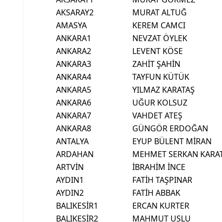
AKSARAY2
MURAT ALTUĞ
AMASYA
KEREM CAMCI
ANKARA1
NEVZAT ÖYLEK
ANKARA2
LEVENT KÖSE
ANKARA3
ZAHİT ŞAHİN
ANKARA4
TAYFUN KÜTÜK
ANKARA5
YILMAZ KARATAŞ
ANKARA6
UĞUR KOLSUZ
ANKARA7
VAHDET ATEŞ
ANKARA8
GÜNGÖR ERDOĞAN
ANTALYA
EYUP BÜLENT MİRAN
ARDAHAN
MEHMET SERKAN KARA
ARTVİN
İBRAHİM İNCE
AYDIN1
FATİH TAŞPINAR
AYDIN2
FATİH ABBAK
BALIKESİR1
ERCAN KURTER
BALIKESİR2
MAHMUT USLU