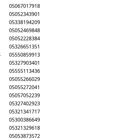
05067017918
05052343901
05338194209
05052469848
05052228384
05326651351
Ş
05550859913
05327903401
05555113436
05055266029
05055272041
05057052239
05327402923
05321341717
05300386649
05321329618
05053873572