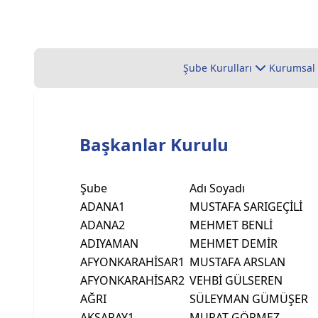
Şube Kurulları
Kurumsal
Başkanlar Kurulu
Şube
Adı Soyadı
ADANA1
MUSTAFA SARIGEÇİLİ
ADANA2
MEHMET BENLİ
ADIYAMAN
MEHMET DEMİR
AFYONKARAHİSAR1
MUSTAFA ARSLAN
AFYONKARAHİSAR2
VEHBİ GÜLSEREN
AĞRI
SÜLEYMAN GÜMÜŞER
AKSARAY1
MURAT GÖRMEZ