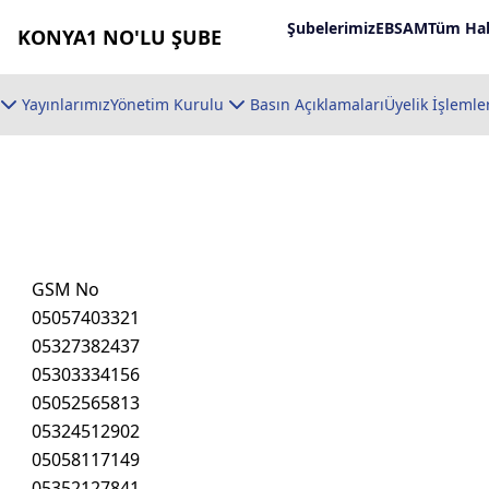
Şubelerimiz
EBSAM
Tüm Hab
KONYA1 NO'LU ŞUBE
Yayınlarımız
Yönetim Kurulu
Basın Açıklamaları
Üyelik İşlemle
GSM No
05057403321
05327382437
05303334156
05052565813
05324512902
05058117149
05352127841