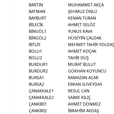
BARTIN
MUHAMMET AKÇA
BATMAN
ŞEHMUZ ÖNLÜ
BAYBURT
KENAN TURAN
BİLECİK
AHMET SELÖZ
BİNGÖL1
YUNUS KAVA
BİNGÖL2
HÜSEYİN ÇALDAK
BİTLİS
MEHMET TAHİR YOLDA
BOLU1
AHMET KOÇAK
BOLU2
TAHİR DÜŞ
BURDUR1
MURAT BULUT
BURDUR2
GÖKHAN KOYUNCU
BURSA1
RAMAZAN ACAR
BURSA2
ERKAN SUVEYDAS
ÇANAKKALE1
RESUL CAN
ÇANAKKALE2
SAİME KILIÇ
ÇANKIRI1
AHMET DÖNMEZ
ÇANKIRI2
İBRAHİM AKDAŞ