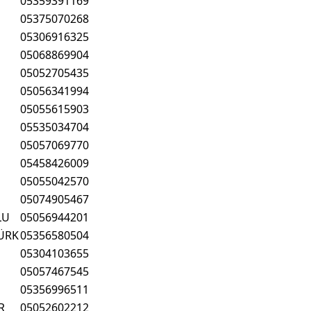
05359391169
05375070268
05306916325
05068869904
05052705435
05056341994
05055615903
05535034704
05057069770
05458426009
05055042570
05074905467
LU
05056944201
ÜRK
05356580504
05304103655
05057467545
05356996511
R
05052602212