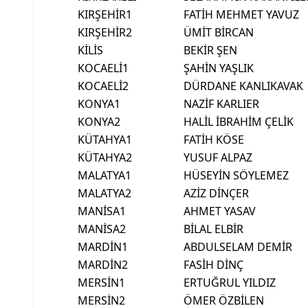
KIRŞEHİR1
FATİH MEHMET YAVUZ
KIRŞEHİR2
ÜMİT BİRCAN
KİLİS
BEKİR ŞEN
KOCAELİ1
ŞAHİN YAŞLIK
KOCAELİ2
DÜRDANE KANLIKAVAK
KONYA1
NAZİF KARLIER
KONYA2
HALİL İBRAHİM ÇELİK
KÜTAHYA1
FATİH KÖSE
KÜTAHYA2
YUSUF ALPAZ
MALATYA1
HÜSEYİN SÖYLEMEZ
MALATYA2
AZİZ DİNÇER
MANİSA1
AHMET YASAV
MANİSA2
BİLAL ELBİR
MARDİN1
ABDULSELAM DEMİR
MARDİN2
FASİH DİNÇ
MERSİN1
ERTUĞRUL YILDIZ
MERSİN2
ÖMER ÖZBİLEN