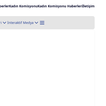
erler
Kadın Komisyonu
Kadın Komisyonu Haberleri
İletişim
ri
İnteraktif Medya