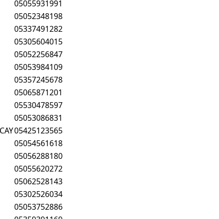
05055931991
05052348198
05337491282
05305604015
05052256847
05053984109
05357245678
05065871201
05530478597
05053086831
CAY
05425123565
05054561618
05056288180
05055620272
05062528143
05302526034
05053752886