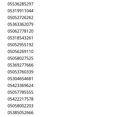
05536285297
05319911044
05052726262
05363362079
05062778120
05318543261
K
05052955192
05056269110
05058027525
05369277666
05053760339
05304654681
05423369624
05057785555
05422217578
05058002203
05385052666