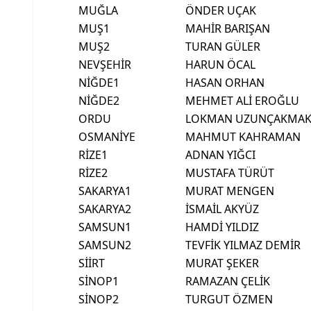
MUĞLA
ÖNDER UÇAK
MUŞ1
MAHİR BARIŞAN
MUŞ2
TURAN GÜLER
NEVŞEHİR
HARUN ÖCAL
NİĞDE1
HASAN ORHAN
NİĞDE2
MEHMET ALİ EROĞLU
ORDU
LOKMAN UZUNÇAKMA
OSMANİYE
MAHMUT KAHRAMAN
RİZE1
ADNAN YIĞCI
RİZE2
MUSTAFA TÜRÜT
SAKARYA1
MURAT MENGEN
SAKARYA2
İSMAİL AKYÜZ
SAMSUN1
HAMDİ YILDIZ
SAMSUN2
TEVFİK YILMAZ DEMİR
SİİRT
MURAT ŞEKER
SİNOP1
RAMAZAN ÇELİK
SİNOP2
TURGUT ÖZMEN