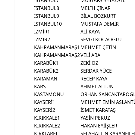
İSTANBUL7
MUSTAFA BEYAZATLI
İSTANBUL8
MELİH ÇINAR
İSTANBUL9
BİLAL BOZKURT
İSTANBUL10
MUSTAFA DEMİR
İZMİR1
ALİ KAYA
İZMİR2
SEVGİ KOCAOĞLU
KAHRAMANMARAŞ1
MEHMET ÇETİN
KAHRAMANMARAŞ2
VELİ ABA
KARABÜK1
ZEKİ ÖZ
KARABÜK2
SERDAR YÜCE
KARAMAN
RECEP KAYA
KARS
AHMET ALTUN
KASTAMONU
ORHAN SANCAKTAROĞ
KAYSERİ1
MEHMET EMİN ASLANT
KAYSERİ2
İSMET KARATAŞ
KIRIKKALE1
YASİN PEKUZ
KIRIKKALE2
HAKAN EYİİŞLER
KIRKLARELİ
SELAHATTİN KARANFİLE