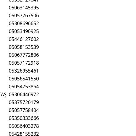
05063145395
05057767506
05308696652
05053490925
05446127602
05058153539
05067772806
05057172918
05326955461
05056541550
05054753864
TAŞ
05306446972
05375720179
05057758404
05350333666
05056403278
05428155232