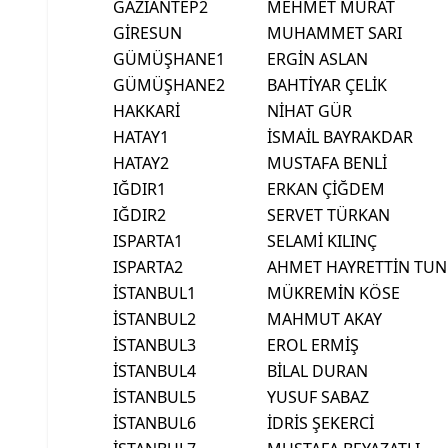
GAZİANTEP2
MEHMET MURAT
GİRESUN
MUHAMMET SARI
GÜMÜŞHANE1
ERGİN ASLAN
GÜMÜŞHANE2
BAHTİYAR ÇELİK
HAKKARİ
NİHAT GÜR
HATAY1
İSMAİL BAYRAKDAR
HATAY2
MUSTAFA BENLİ
IĞDIR1
ERKAN ÇİĞDEM
IĞDIR2
SERVET TÜRKAN
ISPARTA1
SELAMİ KILINÇ
ISPARTA2
AHMET HAYRETTİN TUN
İSTANBUL1
MÜKREMİN KÖSE
İSTANBUL2
MAHMUT AKAY
İSTANBUL3
EROL ERMİŞ
İSTANBUL4
BİLAL DURAN
İSTANBUL5
YUSUF SABAZ
İSTANBUL6
İDRİS ŞEKERCİ