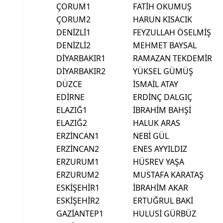
ÇORUM1
FATİH OKUMUŞ
ÇORUM2
HARUN KISACIK
DENİZLİ1
FEYZULLAH ÖSELMİŞ
DENİZLİ2
MEHMET BAYSAL
DİYARBAKIR1
RAMAZAN TEKDEMİR
DİYARBAKIR2
YÜKSEL GÜMÜŞ
DÜZCE
İSMAİL ATAY
EDİRNE
ERDİNÇ DALGIÇ
ELAZIĞ1
İBRAHİM BAHŞİ
ELAZIĞ2
HALUK ARAS
ERZİNCAN1
NEBİ GÜL
ERZİNCAN2
ENES AYYILDIZ
ERZURUM1
HÜSREV YAŞA
ERZURUM2
MUSTAFA KARATAŞ
ESKİŞEHİR1
İBRAHİM AKAR
ESKİŞEHİR2
ERTUĞRUL BAKİ
GAZİANTEP1
HULUSİ GÜRBÜZ