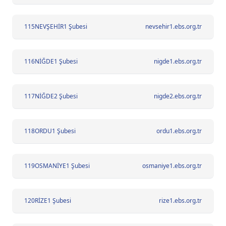
115
NEVŞEHİR1 Şubesi
nevsehir1.ebs.org.tr
116
NİĞDE1 Şubesi
nigde1.ebs.org.tr
117
NİĞDE2 Şubesi
nigde2.ebs.org.tr
118
ORDU1 Şubesi
ordu1.ebs.org.tr
119
OSMANİYE1 Şubesi
osmaniye1.ebs.org.tr
120
RİZE1 Şubesi
rize1.ebs.org.tr