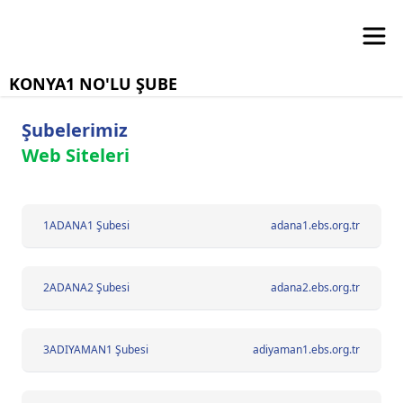
KONYA1 NO'LU ŞUBE
Şubelerimiz
Web Siteleri
1
ADANA1 Şubesi
adana1.ebs.org.tr
2
ADANA2 Şubesi
adana2.ebs.org.tr
3
ADIYAMAN1 Şubesi
adiyaman1.ebs.org.tr