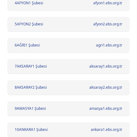
4
AFYON1 Şubesi
afyon1.ebs.org.tr
5
AFYON2 Şubesi
afyon2.ebs.org.tr
6
AĞRI1 Şubesi
agri1.ebs.org.tr
7
AKSARAY1 Şubesi
aksaray1.ebs.org.tr
8
AKSARAY2 Şubesi
aksaray2.ebs.org.tr
9
AMASYA1 Şubesi
amasya1.ebs.org.tr
10
ANKARA1 Şubesi
ankara1.ebs.org.tr