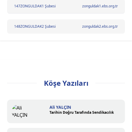
147
ZONGULDAK1 Şubesi
zonguldak1.ebs.org.tr
148
ZONGULDAK2 Şubesi
zonguldak2.ebs.org.tr
Köşe Yazıları
Ali YALÇIN
Tarihin Doğru Tarafında Sendikacılık