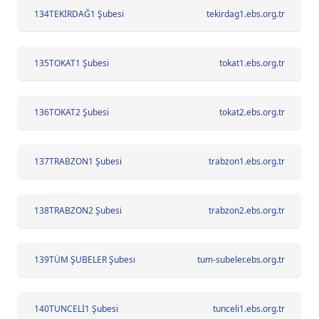
134
TEKİRDAĞ1 Şubesi
tekirdag1.ebs.org.tr
135
TOKAT1 Şubesi
tokat1.ebs.org.tr
136
TOKAT2 Şubesi
tokat2.ebs.org.tr
137
TRABZON1 Şubesi
trabzon1.ebs.org.tr
138
TRABZON2 Şubesi
trabzon2.ebs.org.tr
139
TÜM ŞUBELER Şubesi
tum-subeler.ebs.org.tr
140
TUNCELİ1 Şubesi
tunceli1.ebs.org.tr