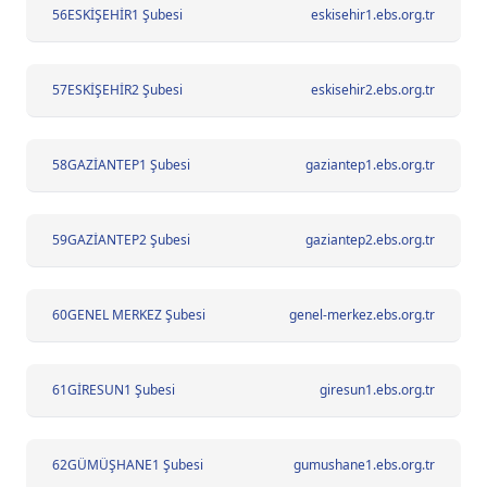
56
ESKİŞEHİR1 Şubesi
eskisehir1.ebs.org.tr
57
ESKİŞEHİR2 Şubesi
eskisehir2.ebs.org.tr
58
GAZİANTEP1 Şubesi
gaziantep1.ebs.org.tr
59
GAZİANTEP2 Şubesi
gaziantep2.ebs.org.tr
60
GENEL MERKEZ Şubesi
genel-merkez.ebs.org.tr
61
GİRESUN1 Şubesi
giresun1.ebs.org.tr
62
GÜMÜŞHANE1 Şubesi
gumushane1.ebs.org.tr