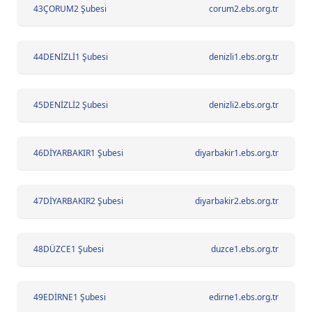
43
ÇORUM2 Şubesi
corum2.ebs.org.tr
44
DENİZLİ1 Şubesi
denizli1.ebs.org.tr
45
DENİZLİ2 Şubesi
denizli2.ebs.org.tr
46
DİYARBAKIR1 Şubesi
diyarbakir1.ebs.org.tr
47
DİYARBAKIR2 Şubesi
diyarbakir2.ebs.org.tr
48
DÜZCE1 Şubesi
duzce1.ebs.org.tr
49
EDİRNE1 Şubesi
edirne1.ebs.org.tr