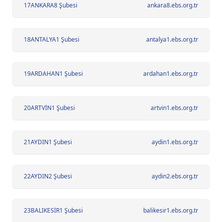
17
ANKARA8 Şubesi
ankara8.ebs.org.tr
18
ANTALYA1 Şubesi
antalya1.ebs.org.tr
19
ARDAHAN1 Şubesi
ardahan1.ebs.org.tr
20
ARTVİN1 Şubesi
artvin1.ebs.org.tr
21
AYDIN1 Şubesi
aydin1.ebs.org.tr
22
AYDIN2 Şubesi
aydin2.ebs.org.tr
23
BALIKESİR1 Şubesi
balikesir1.ebs.org.tr