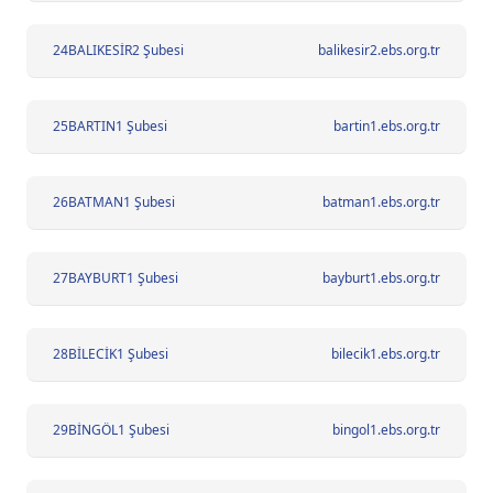
24
BALIKESİR2 Şubesi
balikesir2.ebs.org.tr
25
BARTIN1 Şubesi
bartin1.ebs.org.tr
26
BATMAN1 Şubesi
batman1.ebs.org.tr
27
BAYBURT1 Şubesi
bayburt1.ebs.org.tr
28
BİLECİK1 Şubesi
bilecik1.ebs.org.tr
29
BİNGÖL1 Şubesi
bingol1.ebs.org.tr