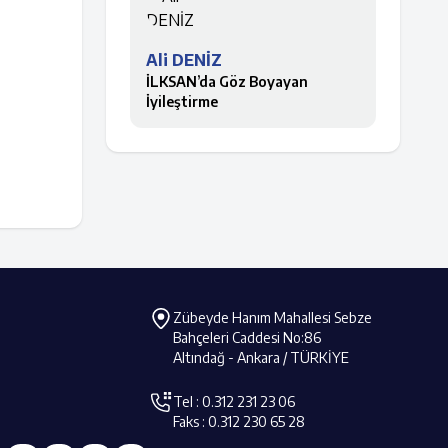
Ali DENİZ
İLKSAN’da Göz Boyayan
İyileştirme
Zübeyde Hanım Mahallesi Sebze
Bahçeleri Caddesi No:86
Altındağ - Ankara / TÜRKİYE
Tel : 0.312 231 23 06
Faks : 0.312 230 65 28