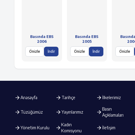
Basında EBS
Basında EBS
Basınd
2006
2005
200
Önizle
İndir
Önizle
İndir
Önizle
Anasayfa
Tarihçe
İlkelerimiz
Basın
Tüzüğümüz
Yayınlarımız
Açıklamaları
Kadın
Yönetim Kurulu
İletişim
Komisyonu