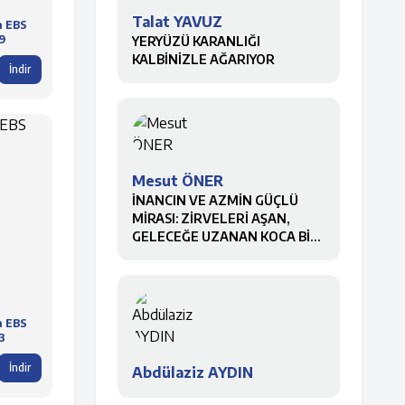
Talat YAVUZ
a EBS
9
YERYÜZÜ KARANLIĞI
KALBİNİZLE AĞARIYOR
İndir
Mesut ÖNER
İNANCIN VE AZMİN GÜÇLÜ
MİRASI: ZİRVELERİ AŞAN,
GELECEĞE UZANAN KOCA BİR
ÇINAR
a EBS
3
İndir
Abdülaziz AYDIN