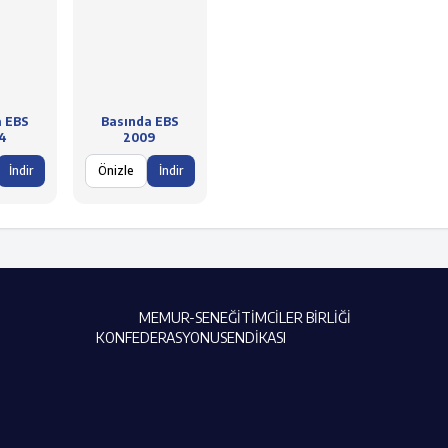
a EBS
Basında EBS
4
2009
İndir
Önizle
İndir
MEMUR-SEN
EĞİTİMCİLER BİRLİĞİ
KONFEDERASYONU
SENDİKASI