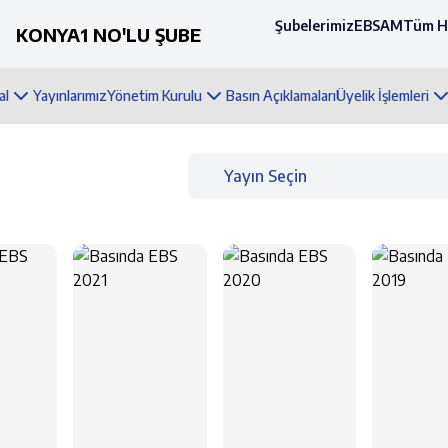
Şubelerimiz
EBSAM
Tüm H
KONYA1 NO'LU ŞUBE
al
Yayınlarımız
Yönetim Kurulu
Basın Açıklamaları
Üyelik İşlemleri