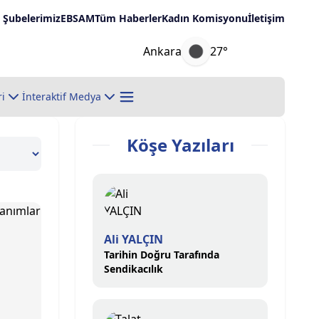
Şubelerimiz
EBSAM
Tüm Haberler
Kadın Komisyonu
İletişim
Ankara
27°
ri
İnteraktif Medya
Köşe Yazıları
Ali YALÇIN
Tarihin Doğru Tarafında
Sendikacılık