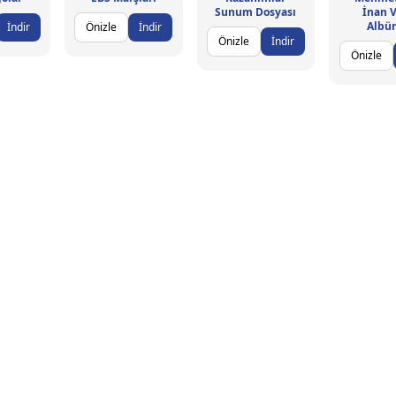
Sunum Dosyası
İnan 
Albü
İndir
Önizle
İndir
Önizle
İndir
Önizle