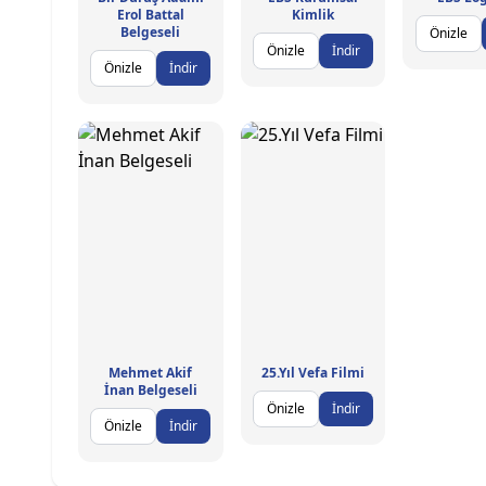
Erol Battal
Kimlik
Belgeseli
Önizle
Önizle
İndir
Önizle
İndir
Mehmet Akif
25.Yıl Vefa Filmi
İnan Belgeseli
Önizle
İndir
Önizle
İndir