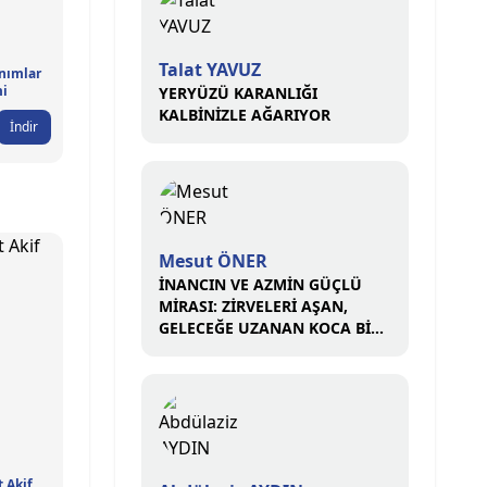
Talat YAVUZ
nımlar
mi
YERYÜZÜ KARANLIĞI
KALBİNİZLE AĞARIYOR
İndir
Mesut ÖNER
İNANCIN VE AZMİN GÜÇLÜ
MİRASI: ZİRVELERİ AŞAN,
GELECEĞE UZANAN KOCA BİR
ÇINAR
 Akif