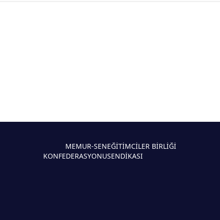
MEMUR-SEN
EĞİTİMCİLER BİRLİĞİ
KONFEDERASYONU
SENDİKASI