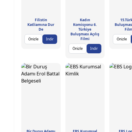
Filistin
Kadın
15.Tür
Katliamına Dur
Komisyonu 6.
Buluşması
De
Türkiye
Film
Buluşması Açılış
Filmi
Önizle
İndir
Önizle
Önizle
İndir
Bir Duruş Adamı
EBS Kurumsal
EBS Log