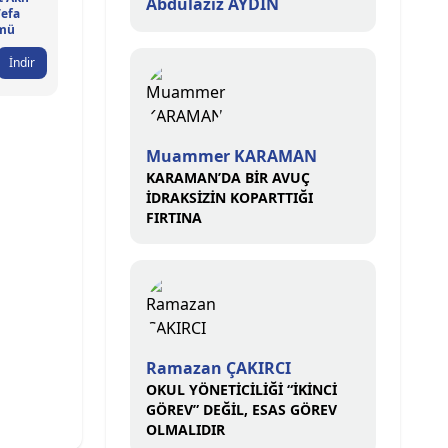
Abdülaziz AYDIN
Vefa
mü
İndir
Muammer KARAMAN
KARAMAN’DA BİR AVUÇ
İDRAKSİZİN KOPARTTIĞI
FIRTINA
Ramazan ÇAKIRCI
OKUL YÖNETİCİLİĞİ “İKİNCİ
GÖREV” DEĞİL, ESAS GÖREV
OLMALIDIR