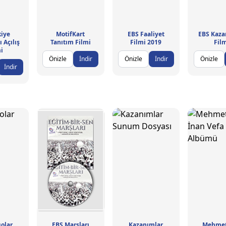
kiye
MotifKart
EBS Faaliyet
EBS Kaza
 Açılış
Tanıtım Filmi
Filmi 2019
Fil
i
Önizle
İndir
Önizle
İndir
Önizle
İndir
olar
EBS Marşları
Kazanımlar
Mehmet