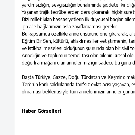
yardımsızlığın, sevgisizliğin bunalımında şiddete, kırıcılığ
Yaşanan trajik tecrübelerden ders çıkararak, hiçbir sur
Bizi millet kılan hassasiyetlerin ilk duygusal bağları ai
için aile bağlarımızın asla zayıflamaması gerekir.
Bu kapsamda özellikle anne unsurunu öne çıkararak, ailey
Eğitim Bir Sen, kültürlü, ahlaklı nesiller yetiştirmenin, t
ve istikbal meselesi olduğunun şuurunda olan bir sivil t
Anneliğin ve toplumun temel taşı olan ailenin kutsal old
değerli armağanı olan annelerimiz için sadece bu günü d
Başta Türkiye, Gazze, Doğu Türkistan ve Keşmir olmak ü
Terörün kanlı saldırılarında tarifsiz evlat acısı yaşaya
olmaması beklentisiyle tüm annelerimizin anneler gününü t
Haber Görselleri