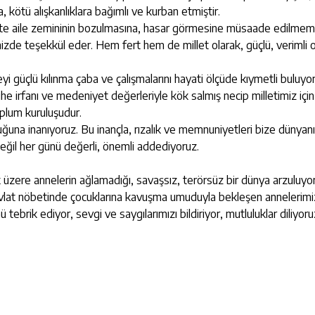
a, kötü alışkanlıklara bağımlı ve kurban etmiştir.
ette aile zemininin bozulmasına, hasar görmesine müsaade edilmeme
lemizde teşekkül eder. Hem fert hem de millet olarak, güçlü, verimli
i güçlü kılınma çaba ve çalışmalarını hayati ölçüde kıymetli buluyo
arihe irfanı ve medeniyet değerleriyle kök salmış necip milletimiz içi
oplum kuruluşudur.
uğuna inanıyoruz. Bu inançla, rızalık ve memnuniyetleri bize dünyan
eğil her günü değerli, önemli addediyoruz.
zere annelerin ağlamadığı, savaşsız, terörsüz bir dünya arzuluyo
n, evlat nöbetinde çocuklarına kavuşma umuduyla bekleşen annelerimi
ebrik ediyor, sevgi ve saygılarımızı bildiriyor, mutluluklar diliyoru