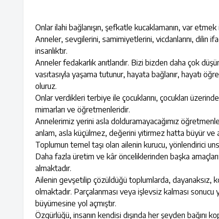
Onlar ilahi bağlanışın, şefkatle kucaklamanın, var etmek i
Anneler, sevgilerini, samimiyetlerini, vicdanlarını, dilin
insanlıktır.
Anneler fedakarlık anıtlarıdır. Bizi bizden daha çok düş
vasıtasıyla yaşama tutunur, hayata bağlanır, hayatı öğren
oluruz.
Onlar verdikleri terbiye ile çocuklarını, çocukları üzerinde
mimarları ve öğretmenleridir.
Annelerimiz yerini asla dolduramayacağımız öğretmenleri
anlam, asla küçülmez, değerini yitirmez hatta büyür ve anl
Toplumun temel taşı olan ailenin kurucu, yönlendirici u
Daha fazla üretim ve kâr önceliklerinden başka amaçları
almaktadır.
Ailenin gevşetilip çözüldüğü toplumlarda, dayanaksız, kor
olmaktadır. Parçalanması veya işlevsiz kalması sonucu ya
büyümesine yol açmıştır.
Özgürlüğü, insanın kendisi dışında her şeyden bağını kop