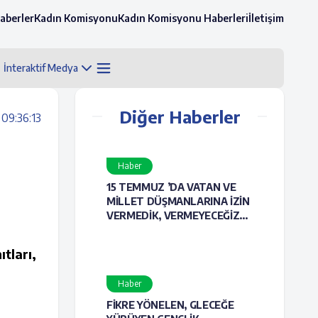
aberler
Kadın Komisyonu
Kadın Komisyonu Haberleri
İletişim
İnteraktif Medya
Diğer Haberler
 09:36:13
Haber
15 TEMMUZ ’DA VATAN VE
MİLLET DÜŞMANLARINA İZİN
VERMEDİK, VERMEYECEĞİZ...
tları,
Haber
FİKRE YÖNELEN, GLECEĞE