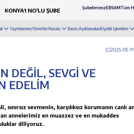
Şubelerimiz
EBSAM
Tüm H
KONYA1 NO'LU ŞUBE
al
Yayınlarımız
Yönetim Kurulu
Basın Açıklamaları
Üyelik İşlemleri
2025-05-11
 DEĞİL, SEVGİ VE
N EDELİM
sınırsız sevmenin, karşılıksız korumanın canlı anı
 olan annelerimiz en muazzez ve en mukaddes
luklar diliyoruz.