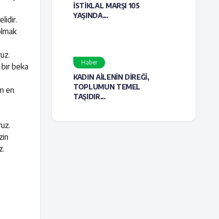
İSTİKLAL MARŞI 105
YAŞINDA...
lidir.
 olmak
ruz.
Haber
n bir beka
KADIN AİLENİN DİREĞİ,
TOPLUMUN TEMEL
ın en
TAŞIDIR...
ruz.
zin
z.