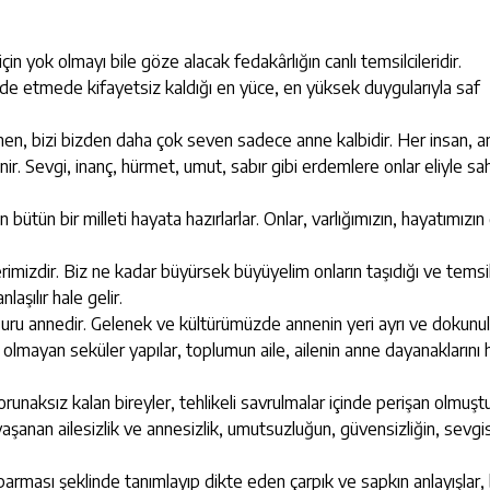
çin yok olmayı bile göze alacak fedakârlığın canlı temsilcileridir.
 ifade etmede kifayetsiz kaldığı en yüce, en yüksek duygularıyla saf
ünen, bizi bizden daha çok seven sadece anne kalbidir. Her insan, 
ir. Sevgi, inanç, hürmet, umut, sabır gibi erdemlere onlar eliyle sa
n bütün bir milleti hayata hazırlarlar. Onlar, varlığımızın, hayatımızı
mizdir. Biz ne kadar büyürsek büyüyelim onların taşıdığı ve temsil
aşılır hale gelir.
nsuru annedir. Gelenek ve kültürümüzde annenin yeri ayrı ve dokunu
 olmayan seküler yapılar, toplumun aile, ailenin anne dayanaklarını
unaksız kalan bireyler, tehlikeli savrulmalar içinde perişan olmuştu
şanan ailesizlik ve annesizlik, umutsuzluğun, güvensizliğin, sevgis
arması şeklinde tanımlayıp dikte eden çarpık ve sapkın anlayışlar, 