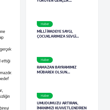
YÜRÜYEN GENÇLİK...
Haber
anne
MİLLÎ İRADEYE SAYGI,
ÇOCUKLARIMIZA SEVGİ...
hip
n gerçek
Haber
 ettiği
RAMAZAN BAYRAMIMIZ
MÜBAREK OLSUN...
lmazdır.
 hedef
r,
izliğin
Haber
UMUDUMUZU ARTIRAN,
bireyi
İMANIMIZI KUVVETLENDİREN