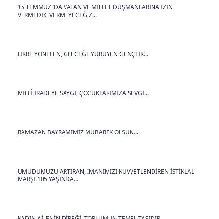
15 TEMMUZ ’DA VATAN VE MİLLET DÜŞMANLARINA İZİN
VERMEDİK, VERMEYECEĞİZ...
FİKRE YÖNELEN, GLECEĞE YÜRÜYEN GENÇLİK...
MİLLÎ İRADEYE SAYGI, ÇOCUKLARIMIZA SEVGİ...
RAMAZAN BAYRAMIMIZ MÜBAREK OLSUN...
UMUDUMUZU ARTIRAN, İMANIMIZI KUVVETLENDİREN İSTİKLAL
MARŞI 105 YAŞINDA...
KADIN AİLENİN DİREĞİ, TOPLUMUN TEMEL TAŞIDIR...