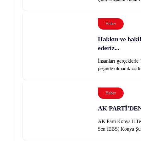
Haber
Hakkın ve hakik
ederiz...
İnsanları gerçeklerl
peşinde olmadık zorl
Haber
AK PARTİ'DE
AK Parti Konya İl Te
Sen (EBS) Konya Şub