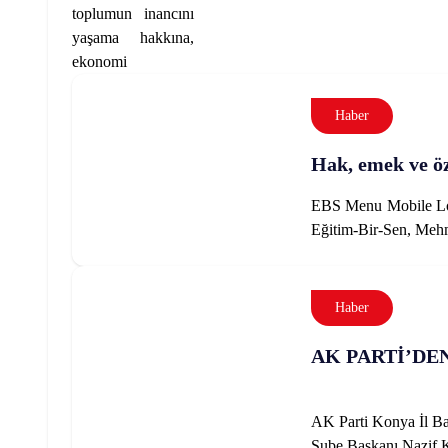
toplumun inancını
yaşama hakkına,
ekonomi
Haber
Hak, emek ve ö
EBS Menu Mobile Logo
Eğitim-Bir-Sen, Mehme
Haber
AK PARTİ’DE
AK Parti Konya İl Ba
Şube Başkanı Nazif Ka