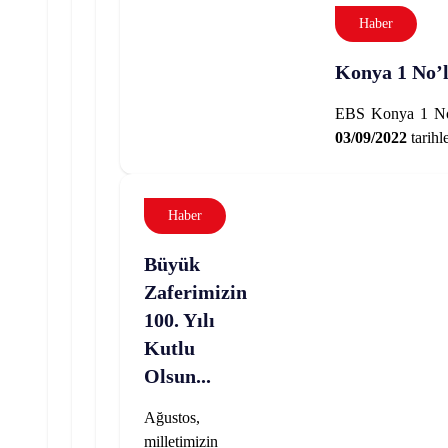
Haber
Konya 1 No’l
EBS Konya 1 No’l
03/09/2022
tarihle
Haber
Büyük
Zaferimizin
100. Yılı
Kutlu
Olsun...
Ağustos,
milletimizin