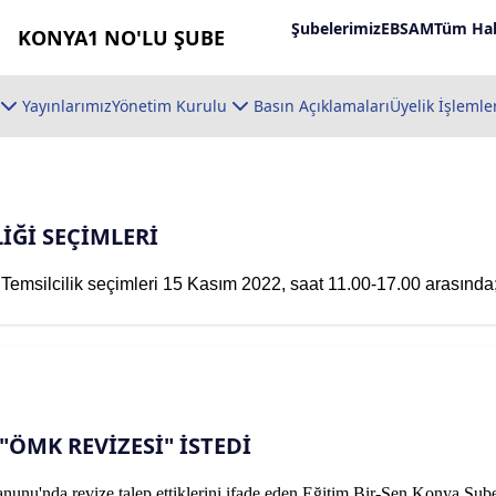
Şubelerimiz
EBSAM
Tüm Hab
KONYA1 NO'LU ŞUBE
Yayınlarımız
Yönetim Kurulu
Basın Açıklamaları
Üyelik İşlemle
LİĞİ SEÇİMLERİ
 Temsilcilik seçimleri 15 Kasım 2022, saat 11.00-17.00 arasında
"ÖMK REVİZESİ" İSTEDİ
unu'nda revize talep ettiklerini ifade eden Eğitim Bir-Sen Konya Şub