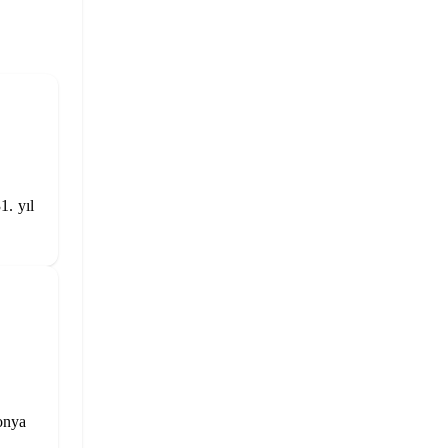
. yıl
onya