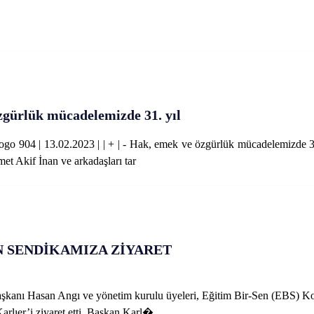
zgürlük mücadelemizde 31. yıl
 904 | 13.02.2023 | | + | - Hak, emek ve özgürlük mücadelemizde 31
t Akif İnan ve arkadaşları tar
N SENDİKAMIZA ZİYARET
şkanı Hasan Angı ve yönetim kurulu üyeleri, Eğitim Bir-Sen (EBS) K
rlıer’i ziyaret etti. Başkan Karl�