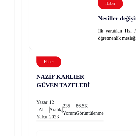
Haber
Nesiller değiş
İlk yaratılan Hz.
öğretmenlik mesleğ
Haber
NAZİF KARLIER
GÜVEN TAZELEDİ
Yazar
12
235
86.5K
: Ali
Aralık,
Yorum
Görüntülenme
Yalçın
2023