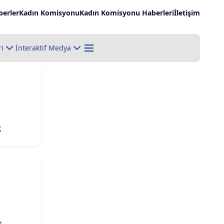
erler
Kadın Komisyonu
Kadın Komisyonu Haberleri
İletişim
ri
İnteraktif Medya
;
e