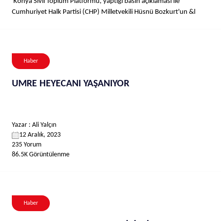
Konya Sivil Toplum Platformu, yaptığı basın açıklaması ile
Cumhuriyet Halk Partisi (CHP) Milletvekili Hüsnü Bozkurt'un &l
Haber
UMRE HEYECANI YAŞANIYOR
Yazar : Ali Yalçın
12 Aralık, 2023
235 Yorum
86.5K Görüntülenme
Haber