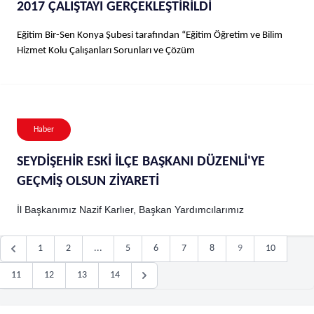
2017 ÇALIŞTAYI GERÇEKLEŞTİRİLDİ
Eğitim Bir-Sen Konya Şubesi tarafından “Eğitim Öğretim ve Bilim
Hizmet Kolu Çalışanları Sorunları ve Çözüm
Haber
SEYDİŞEHİR ESKİ İLÇE BAŞKANI DÜZENLİ'YE
GEÇMİŞ OLSUN ZİYARETİ
İl Başkanımız Nazif Karlıer, Başkan Yardımcılarımız
1
2
...
5
6
7
8
9
10
11
12
13
14