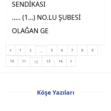
SENDİKASI
….. (1…) NO.LU ŞUBESİ
OLAĞAN GE
1
2
5
6
7
8
9
...
10
11
13
14
12
Köşe Yazıları